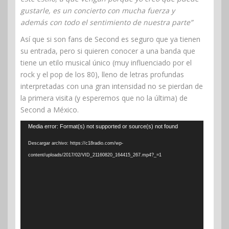
gustarle, es un concierto con mucha fuerza y
además con todo el sentimiento de nuestra parte”
Así que si son fans de Second es seguro que ya tienen
su entrada, pero si quieren conocer a una banda que
tiene un etilo musical único (muy influenciado por el
rock y el pop de los 80), lleno de letras profundas
interpretadas con una gran intensidad no se pierdan de
la primera visita (y esperemos que no la última) de
Second a México.
Reproductor
Media error: Format(s) not supported or source(s) not found
de
Descargar archivo: https://c18radio.com/wp-
vídeo
content/uploads/2017/02/VID_21160820_164415_267.mp4?_=1