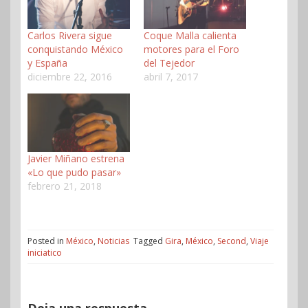
Carlos Rivera sigue
Coque Malla calienta
conquistando México
motores para el Foro
y España
del Tejedor
diciembre 22, 2016
abril 7, 2017
Javier Miñano estrena
«Lo que pudo pasar»
febrero 21, 2018
Posted in
México
,
Noticias
Tagged
Gira
,
México
,
Second
,
Viaje
iniciatico