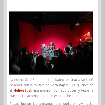
La noche del 18 de marzo el barrio de Gracia se llenó
de amor con la música de
Sara Roy
y
Suu
, quienes en
el
Heliogàbal
enamoraron con sus voces y letras a
quienes las acompañaron en esta noche intima.
Pocas fueron las personas que pudieron vivir esta