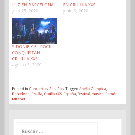
LUZ EN BARCELONA
EN CRUILLA XXS
julio 25, 2020
junio 9, 2020
SIDONIE Y EL ROCK
CONQUISTAN
CRUILLA XXS
agosto 3, 2020
Posted in
Conciertos
,
Reseñas
Tagged
Anella Olimpica
,
Barcelona
,
Cruilla
,
Cruilla XXS
,
España
,
festival
,
música
,
Ramón
Mirabet
Buscar: