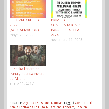
FESTIVAL CRUÏLLA
PRIMERAS
2022
CONFIRMACIONES
(ACTUALIZACIÓN)
PARA EL CRUÏLLA
mayo 28, 2022
2024
noviembre 16, 2023
El Kanka llenará de
Pana y Rubi La Riviera
de Madrid
enero 11, 2017
Posted in
Agenda 18
,
España
,
Noticias
Tagged
Concierto
,
El
Kanka
,
Festivales
,
La Fuga
,
Música eñe. Londres
,
Rozalén