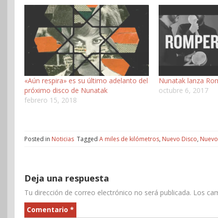
«Aún respira» es su último adelanto del
Nunatak lanza Rom
próximo disco de Nunatak
octubre 6, 2017
febrero 15, 2018
Posted in
Noticias
Tagged
A miles de kilómetros
,
Nuevo Disco
,
Nuevo 
Deja una respuesta
Tu dirección de correo electrónico no será publicada.
Los cam
Comentario
*