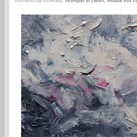
momento ha estrenado:
«Romper el cielo»,
«Nadie nos va