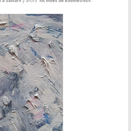
 a salvar»
y ahora
«A miles de kilómetros».