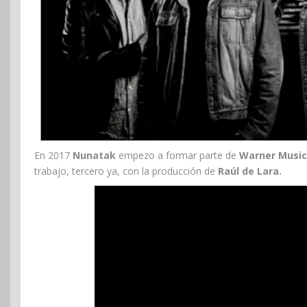
En 2017
Nunatak
empezo a formar parte de
Warner Music
trabajo, tercero ya, con la producción de
Raúl de Lara.