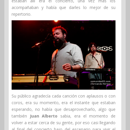
estaban allí era el concierto, una vez más los
acompañaban y había que darles lo mejor de su
repertorio.
Su público agradecía cada canción con aplausos o con
coros, era su momento, era el instante que estaban
esperando, no había que desaprovecharlo, algo que
también
Juan Alberto
sabia, era el momento de
volver a estar cerca de su gente, por eso casi llegando
al final del concierto bajo del escenario para vivir el