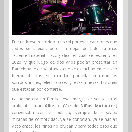
Fue un breve recorrido musical por esas canciones que
todos se sabían, pero sin dejar de lado su más
reciente material discográfico el cual se estrenó en
2020, y que luego de dos años podían presentar en
Barcelona, esas Ventanas que se escuchan en el disco
fueron abiertas en la ciudad, por ellas entraron los
sonidos indies, electrónicos y esas nuevas historias
que estaban por contarse.
La noche era en familia, esa energía se sentía en el
ambiente,
Juan Alberto
(Voz de
Niños Mutantes
)
conversaba con su público, siempre le regalaba
miradas de complicidad, ya se conocían, ya se habían
visto antes, los niños no olvidan y para todos esos que