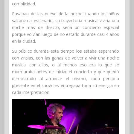
complicidad.
Pasaban de las nueve de la noche cuando los niños
saltaron al escenario, su trayectoria musical viviría una
noche más de directo, sería un concierto especial
porque volvían luego de no estarlo durante casi 4 años
en la ciudad.
Su público durante este tiempo los estaba esperando
con ansias, con las ganas de volver a vivir una noche
musical con ellos, o al menos eso era lo que se
murmuraba antes de iniciar el concierto y que quedó
demostrado al arrancar el mismo, cada persona
presente en el show les entregaba toda su energía en
cada interpretación.