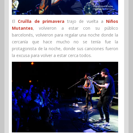
El
Cruïlla de primavera
trajo de vuelta a
Niños
Mutantes
, volvieron a estar con su público
barcelonés, volvieron para regalar una noche donde la
cercanía que hace mucho no se tenía fue la
protagonista de la noche, donde sus canciones fueron
la excusa para volver a estar cerca todos.