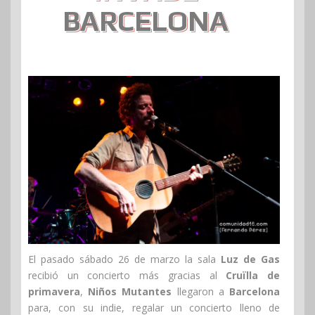
BARCELONA
El pasado sábado 26 de marzo la sala
Luz de Gas
recibió un concierto más gracias al
Cruïlla de
primavera
,
Niños Mutantes
llegaron a
Barcelona
para, con su indie, regalar un concierto lleno de