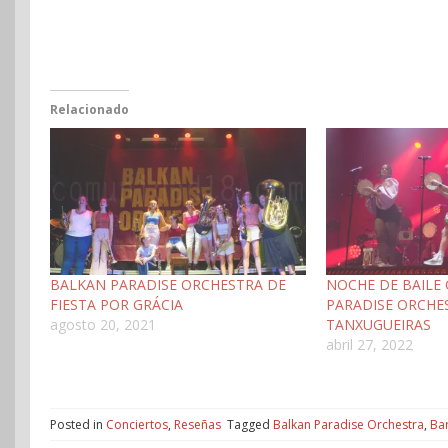
Relacionado
BALKAN PARADISE ORCHESTRA DE
NOCHE DE BAILE
FIESTA POR GRÁCIA
PARADISE ORCHE
agosto 20, 2021
TANXUGUEIRAS
abril 27, 2022
Posted in
Conciertos
,
Reseñas
Tagged
Balkan Paradise Orchestra
,
Ba