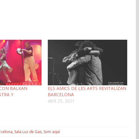
 CON BALKAN
ELS AMICS DE LES ARTS REVITALIZAN
STRA Y
BARCELONA
abril 25, 2021
rcelona
,
Sala Luz de Gas
,
Som aquí