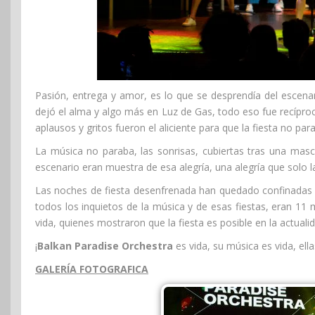
Pasión, entrega y amor, es lo que se desprendía del escenar
dejó el alma y algo más en Luz de Gas, todo eso fue recíproc
aplausos y gritos fueron el aliciente para que la fiesta no par
La música no paraba, las sonrisas, cubiertas tras una mascar
escenario eran muestra de esa alegría, una alegría que solo l
Las noches de fiesta desenfrenada han quedado confinadas (
todos los inquietos de la música y de esas fiestas, eran 11
vida, quienes mostraron que la fiesta es posible en la actuali
¡
Balkan Paradise Orchestra
es vida, su música es vida, ella
GALERÍA FOTOGRAFICA