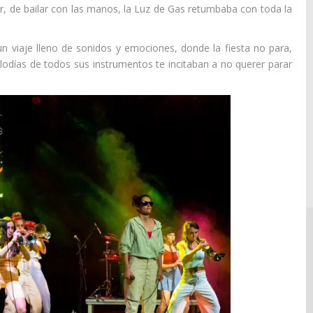
ir, de bailar con las manos, la Luz de Gas retumbaba con toda la
n viaje lleno de sonidos y emociones, donde la fiesta no para,
lodías de todos sus instrumentos te incitaban a no querer parar