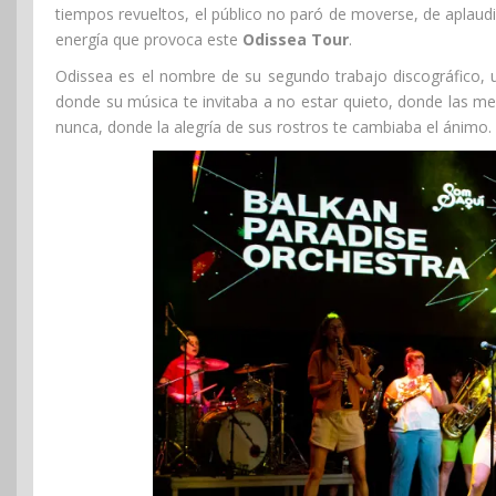
tiempos revueltos, el público no paró de moverse, de aplaud
energía que provoca este
Odissea Tour
.
Odissea es el nombre de su segundo trabajo discográfico, u
donde su música te invitaba a no estar quieto, donde las me
nunca, donde la alegría de sus rostros te cambiaba el ánimo.