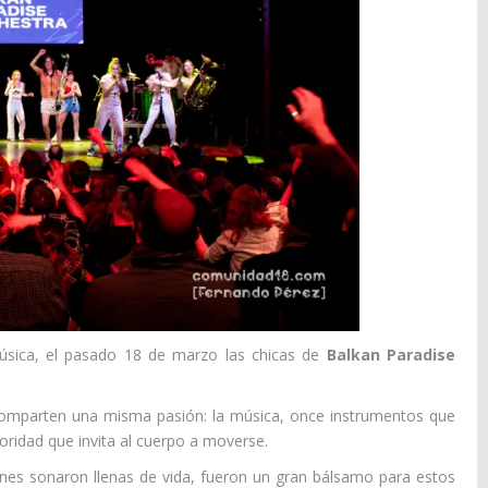
úsica, el pasado 18 de marzo las chicas de
Balkan Paradise
comparten una misma pasión: la música, once instrumentos que
oridad que invita al cuerpo a moverse.
ones sonaron llenas de vida, fueron un gran bálsamo para estos