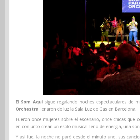
El
Som Aquí
sigue regalando noches espectaculares de m
Orchestra
llenaron de luz la Sala Luz de Gas en Barcelona.
Fueron once mujeres sobre el escenario, once chicas que 
en conjunto crean un estilo musical lleno de energía, una son
Y así fue, la noche no paró desde el minuto uno, sus canci