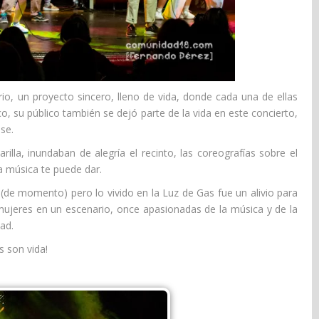
io, un proyecto sincero, lleno de vida, donde cada una de ellas
o, su público también se dejó parte de la vida en este concierto,
ase.
illa, inundaban de alegría el recinto, las coreografías sobre el
a música te puede dar.
de momento) pero lo vivido en la Luz de Gas fue un alivio para
 mujeres en un escenario, once apasionadas de la música y de la
dad.
s son vida!