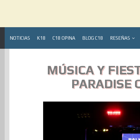
NOTICIAS
K18
C18 OPINA
BLOG C18
RESEÑAS
MÚSICA Y FIES
PARADISE 