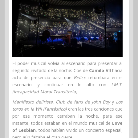
El poder musical volvía al escenario para presentar al
segundo invitado de la noche: Coe de
Camilo VII
hacia
acto de presencia para que
Belice
retumbara en el
escenario; y continuar en lo alto con
I.M.T.
(Incapacidad Moral Transitoria)
.
Manifiesto delirista
,
Club de fans de John Boy
y
Los
toros en la Wii (Fantástico)
eran las tres canciones que
por ese momento cerraban la noche, para ese
instante, todos estaban en el mundo musical de
Love
of Lesbian
, todos habían vivido un concierto especial,
pero aún faltaba el gran cierre.