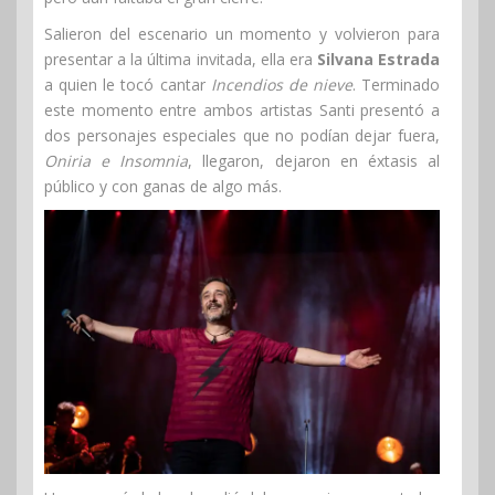
Salieron del escenario un momento y volvieron para
presentar a la última invitada, ella era
Silvana Estrada
a quien le tocó cantar
Incendios de nieve
. Terminado
este momento entre ambos artistas Santi presentó a
dos personajes especiales que no podían dejar fuera,
Oniria e Insomnia
, llegaron, dejaron en éxtasis al
público y con ganas de algo más.