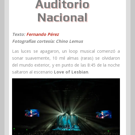
Auditorio
Nacional
Texto:
Fernando Pérez
Fotografías cortesía: Chino Lemus
Las luces se apagaron, un loop musical comenzó a
sonar suavemente, 10 mil almas (raras) se olvidaron
del mundo exterior, y en punto de las 8:45 de la noche
saltaron al escenario
Love of Lesbian
.