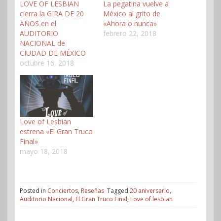
LOVE OF LESBIAN
La pegatina vuelve a
cierra la GIRA DE 20
México al grito de
AÑOS en el
«Ahora o nunca»
AUDITORIO
febrero 22, 2018
NACIONAL de
CIUDAD DE MÉXICO
octubre 16, 2018
Love of Lesbian
estrena «El Gran Truco
Final»
mayo 18, 2018
Posted in
Conciertos
,
Reseñas
Tagged
20 aniversario
,
Auditorio Nacional
,
El Gran Truco Final
,
Love of lesbian