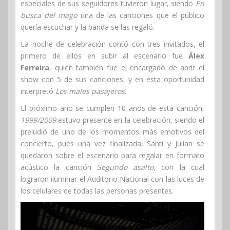
especiales de sus seguidores tuvieron lugar, siendo
En
busca del mago
una de las canciones que el público
quería escuchar y la banda se las regaló.
La noche de celebración contó con tres invitados, el
primero de ellos en subir al escenario fue
Álex
Ferreira
, quien también fue el encargado de abrir el
show con 5 de sus canciones, y en esta oportunidad
interpretó
Los males pasajeros
.
El próximo año se cumplen 10 años de esta canción,
1999/2009
estuvo presente en la celebración, siendo el
preludió de uno de los momentos más emotivos del
concierto, pues una vez finalizada, Santi y Julian se
quedaron sobre el escenario para regalar en formato
acústico la canción
Segundo asalto
, con la cual
lograron iluminar el Auditorio Nacional con las luces de
los celulares de todas las personas presentes.