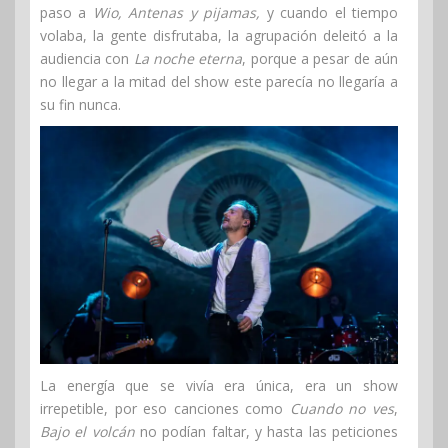
paso a
Wio, Antenas y pijamas,
y cuando el tiempo
volaba, la gente disfrutaba, la agrupación deleitó a la
audiencia con
La noche eterna
, porque a pesar de aún
no llegar a la mitad del show este parecía no llegaría a
su fin nunca.
La energía que se vivía era única, era un show
irrepetible, por eso canciones como
Cuando no ves
,
Bajo el volcán
no podían faltar, y hasta las peticiones