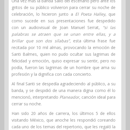
Una vez más la banda salió del escenario pero ante los
gritos de su público volvieron para cerrar su noche de
celebración, lo hicieron junto a
El Poeta Halley
, que
como sucede en sus presentaciones fue despedido
con un audiovisual de Joan Manuel Serrat,
“si las
palabras se atraen que se unan entre ellas, y a
brillar que son dos sílabas”
, esta última frase fue
recitada por 10 mil almas, provocando la emoción de
Santi Balmes, quien no pudo ocultar sus lagrimas de
felicidad y emoción, quiso expresar su sentir, pero no
podía, fueron las lagrimas de un hombre que ama su
profesión y la dignifica con cada concierto.
Al final Santi se despedía agradeciendo al público, a su
banda, y se despidió de una manera digna como él lo
mencionó, interpretando
Planeador
, canción ideal para
cerrar su noche.
Han sido 20 años de carrera, los últimos 5 de ellos
visitando México, que anoche les respondió coreando
cada uno de los temas del repertorio, que les regaló la