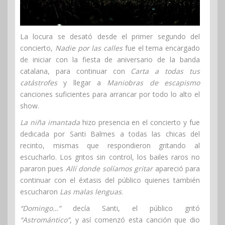
La locura se desató desde el primer segundo del
concierto,
Nadie por las calles
fue el tema encargado
de iniciar con la fiesta de aniversario de la banda
catalana, para continuar con
Carta a todas tus
catástrofes
y llegar a
Maniobras de escapismo
canciones suficientes para arrancar por todo lo alto el
show.
La niña imantada
hizo presencia en el concierto y fue
dedicada por Santi Balmes a todas las chicas del
recinto, mismas que respondieron gritando al
escucharlo. Los gritos sin control, los bailes raros no
pararon pues
Allí donde solíamos gritar
apareció para
continuar con el éxtasis del público quienes también
escucharon
Las malas lenguas
.
“Domingo…”
decía Santi, el público gritó
“Astromántico”
, y así comenzó esta canción que dio