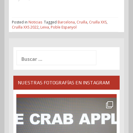
Posted in
Noticias
Tagged
Barcelona
,
Cruilla
,
Cruilla XXS
,
Cruïlla XXS 2022
,
Leiva
,
Poble Espanyol
Buscar:
NUESTRAS FOTOGRAFÍAS EN INSTAGRAM