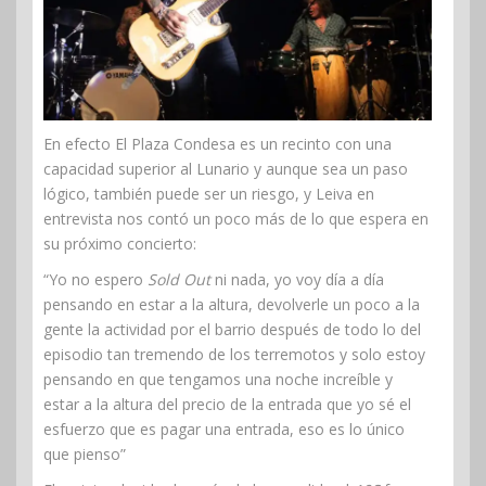
En efecto El Plaza Condesa es un recinto con una
capacidad superior al Lunario y aunque sea un paso
lógico, también puede ser un riesgo, y Leiva en
entrevista nos contó un poco más de lo que espera en
su próximo concierto:
“Yo no espero
Sold Out
ni nada, yo voy día a día
pensando en estar a la altura, devolverle un poco a la
gente la actividad por el barrio después de todo lo del
episodio tan tremendo de los terremotos y solo estoy
pensando en que tengamos una noche increíble y
estar a la altura del precio de la entrada que yo sé el
esfuerzo que es pagar una entrada, eso es lo único
que pienso”