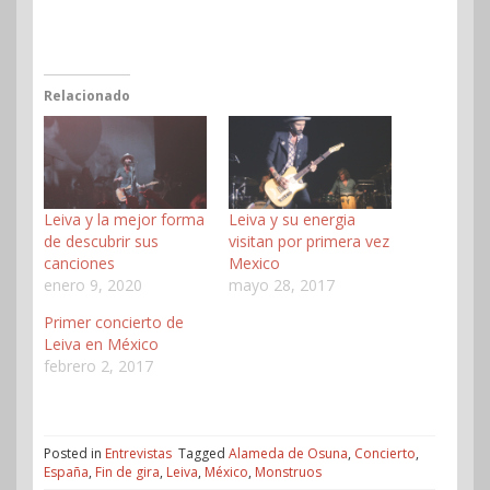
Relacionado
Leiva y la mejor forma
Leiva y su energia
de descubrir sus
visitan por primera vez
canciones
Mexico
enero 9, 2020
mayo 28, 2017
Primer concierto de
Leiva en México
febrero 2, 2017
Posted in
Entrevistas
Tagged
Alameda de Osuna
,
Concierto
,
España
,
Fin de gira
,
Leiva
,
México
,
Monstruos