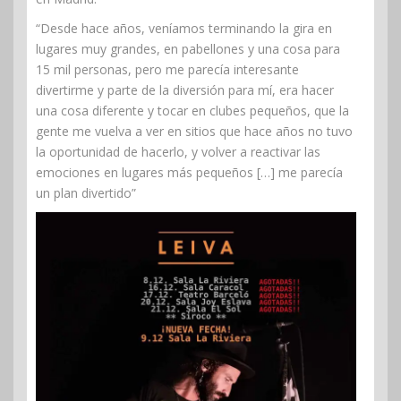
“Desde hace años, veníamos terminando la gira en
lugares muy grandes, en pabellones y una cosa para
15 mil personas, pero me parecía interesante
divertirme y parte de la diversión para mí, era hacer
una cosa diferente y tocar en clubes pequeños, que la
gente me vuelva a ver en sitios que hace años no tuvo
la oportunidad de hacerlo, y volver a reactivar las
emociones en lugares más pequeños […] me parecía
un plan divertido”