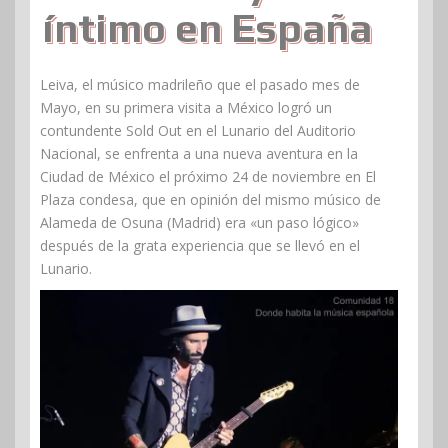
íntimo en España
Leiva, el músico madrileño que el pasado mes de
Mayo, en su primera visita a México logró un
contundente Sold Out en el Lunario del Auditorio
Nacional, se enfrenta a una nueva aventura en la
Ciudad de México el próximo 24 de noviembre en El
Plaza condesa, que en opinión del mismo músico de
Alameda de Osuna (Madrid) era «un paso lógico»
después de la grata experiencia que se llevó en el
Lunario.