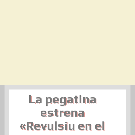
La pegatina
estrena
«Revulsiu en el