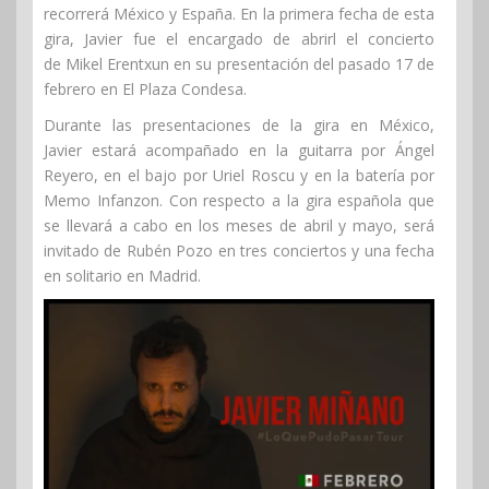
recorrerá México y España. En la primera fecha de esta
gira, Javier fue el encargado de abrirl el concierto
de Mikel Erentxun en su presentación del pasado 17 de
febrero en El Plaza Condesa.
Durante las presentaciones de la gira en México,
Javier estará acompañado en la guitarra por Ángel
Reyero, en el bajo por Uriel Roscu y en la batería por
Memo Infanzon. Con respecto a la gira española que
se llevará a cabo en los meses de abril y mayo, será
invitado de Rubén Pozo en tres conciertos y una fecha
en solitario en Madrid.