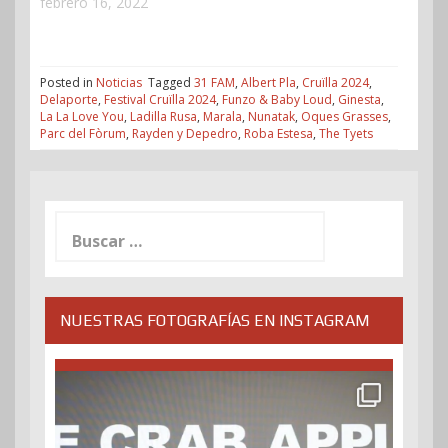
febrero 16, 2022
Posted in
Noticias
Tagged
31 FAM
,
Albert Pla
,
Cruïlla 2024
,
Delaporte
,
Festival Cruïlla 2024
,
Funzo & Baby Loud
,
Ginesta
,
La La Love You
,
Ladilla Rusa
,
Marala
,
Nunatak
,
Oques Grasses
,
Parc del Fòrum
,
Rayden y Depedro
,
Roba Estesa
,
The Tyets
Buscar:
NUESTRAS FOTOGRAFÍAS EN INSTAGRAM