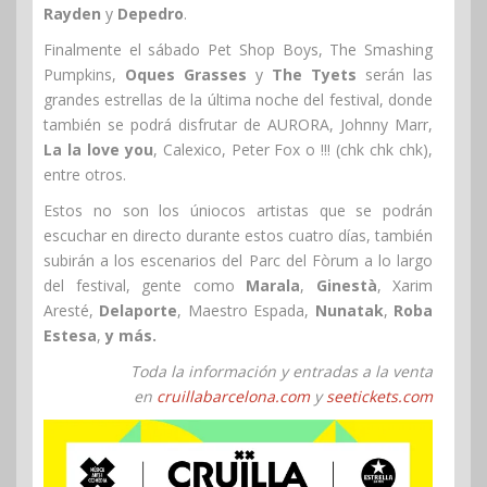
Rayden
y
Depedro
.
Finalmente el sábado Pet Shop Boys, The Smashing
Pumpkins,
Oques Grasses
y
The Tyets
serán las
grandes estrellas de la última noche del festival, donde
también se podrá disfrutar de AURORA, Johnny Marr,
La la love you
, Calexico, Peter Fox o !!! (chk chk chk),
entre otros.
Estos no son los úniocos artistas que se podrán
escuchar en directo durante estos cuatro días, también
subirán a los escenarios del Parc del Fòrum a lo largo
del festival, gente como
Marala
,
Ginestà
, Xarim
Aresté,
Delaporte
, Maestro Espada,
Nunatak
,
Roba
Estesa
,
y más.
Toda la información y entradas a la venta
en
cruillabarcelona.com
y
seetickets.com