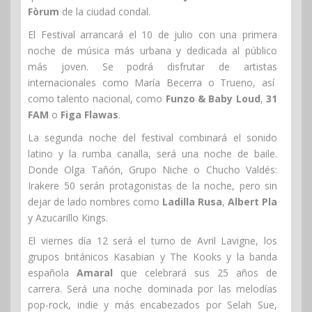
Fòrum
de la ciudad condal.
El Festival arrancará el 10 de julio con una primera
noche de música más urbana y dedicada al público
más joven. Se podrá disfrutar de artistas
internacionales como María Becerra o Trueno, así
como talento nacional, como
Funzo & Baby Loud
,
31
FAM
o
Figa Flawas
.
La segunda noche del festival combinará el sonido
latino y la rumba canalla, será una noche de baile.
Donde Olga Tañón, Grupo Niche o Chucho Valdés:
Irakere 50 serán protagonistas de la noche, pero sin
dejar de lado nombres como
Ladilla Rusa
,
Albert Pla
y Azucarillo Kings.
El viernes día 12 será el turno de Avril Lavigne, los
grupos británicos Kasabian y The Kooks y la banda
española
Amaral
que celebrará sus 25 años de
carrera. Será una noche dominada por las melodías
pop-rock, indie y más encabezados por Selah Sue,