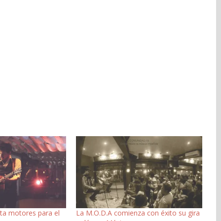
ta motores para el
La M.O.D.A comienza con éxito su gira