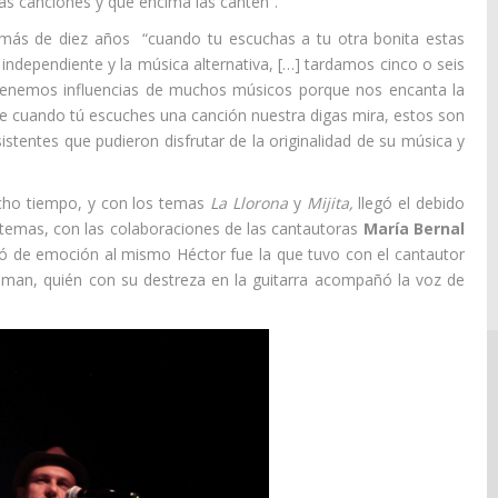
as canciones y que encima las canten”.
 más de diez años “cuando tu escuchas a tu otra bonita estas
independiente y la música alternativa, […] tardamos cinco o seis
 Tenemos influencias de muchos músicos porque nos encanta la
ue cuando tú escuches una canción nuestra digas mira, estos son
stentes que pudieron disfrutar de la originalidad de su música y
o tiempo, y con los temas
La Llorona
y
Mijita,
llegó el debido
temas, con las colaboraciones de las cantautoras
María Bernal
enó de emoción al mismo Héctor fue la que tuvo con el cantautor
oman, quién con su destreza en la guitarra acompañó la voz de