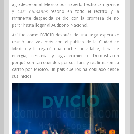
agradecieron al México por haberlo hecho tan grande
y
Casi humanos
resonó en todo el recinto y la
inminente despedida se dio con la promesa de no
parar hasta llegar al Auditorio Nacional.
Así fue como DVICIO después de una larga espera se
reunió una vez más con el público de la Ciudad de
México y le regaló una noche inolvidable, llena de
energía, cercanía y agradecimiento. Demostraron
porqué son tan queridos por sus fans y reafirmaron su
cariño por México, un país que los ha cobijado desde
sus inicios.