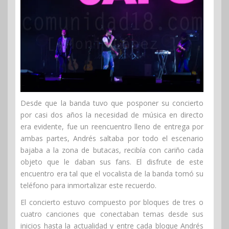
Desde que la banda tuvo que posponer su concierto
por casi dos años la necesidad de música en directo
era evidente, fue un reencuentro lleno de entrega por
ambas partes, Andrés saltaba por todo el escenario
bajaba a la zona de butacas, recibía con cariño cada
objeto que le daban sus fans. El disfrute de este
encuentro era tal que el vocalista de la banda tomó su
teléfono para inmortalizar este recuerdo.
El concierto estuvo compuesto por bloques de tres o
cuatro canciones que conectaban temas desde sus
inicios hasta la actualidad y entre cada bloque Andrés