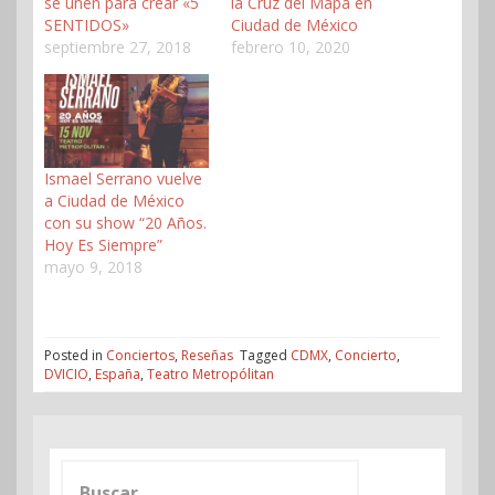
se unen para crear «5
la Cruz del Mapa en
SENTIDOS»
Ciudad de México
septiembre 27, 2018
febrero 10, 2020
Ismael Serrano vuelve
a Ciudad de México
con su show “20 Años.
Hoy Es Siempre”
mayo 9, 2018
Posted in
Conciertos
,
Reseñas
Tagged
CDMX
,
Concierto
,
DVICIO
,
España
,
Teatro Metropólitan
Buscar: