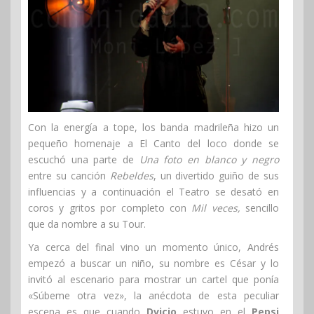
Con la energía a tope, los banda madrileña hizo un
pequeño homenaje a El Canto del loco donde se
escuchó una parte de
Una foto en blanco y negro
entre su canción
Rebeldes
, un divertido guiño de sus
influencias y a continuación el Teatro se desató en
coros y gritos por completo con
Mil veces,
sencillo
que da nombre a su Tour.
Ya cerca del final vino un momento único, Andrés
empezó a buscar un niño, su nombre es César y lo
invitó al escenario para mostrar un cartel que ponía
«Súbeme otra vez», la anécdota de esta peculiar
escena es que cuando
Dvicio
estuvo en el
Pepsi