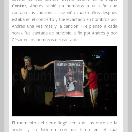
Center
, Andrés subió en hombros a un niño que
cantaba sus canciones, ese niño cuatro años después
estaba en el concierto y fue levantado en hombros por
Andrés una vez más y la canción «Te pienso a cada
hora» fue cantada de principio a fin por Andrés y por
César en los hombros del cantante.
El momento del cierre llegó cerca de las once de la
noche y lo hicieron con un tema en el cual