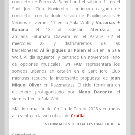
concierto de Funzo & Baby Loud el sábado 11 en el
Sant Jordi Club. Noviembre continuará cargado de
conciertos con la doble sesión de Pinpilinpussies +
Vecinos el viernes 17 en la Sala Wolf y
Victorias +
Banana
el 18 al Sidecar. Aterrizará la
africana Fatumata Diawara en el Paral·lel 62 el
miércoles 22 y disfrutaremos de las
barcelonesas
Al·lèrgiques al Polen
el 24 en la Sala
Wolf. Al día siguiente, y cerrando un noviembre lleno
de opciones musicales,
31 FAM
representará los
sonidos urbanos en catalán en el Sant Jordi Club
mientras resuena la interesante propuesta de
Joan
Miquel Oliver
en Razzmatazz. El ciclo terminará en
diciembre protagonizado por
Nena Daconte
el
viernes 1 en la Sala Wolf.
Más información del Cruïlla de Tardor 2023 y entradas
a la venta en la web oficial de
Cruïlla
.
INFORMACIÓN OFICIAL FESTIVAL CRUÏLLA
Compártelo: