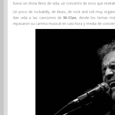
fuese un show lleno de vida, un concierto de esos que revital
Un poco de rockabilly, de blues, de rock and roll muy orgán
dan vida a las canciones de
M-Clan
, desde los temas má
repasaron su carrera musical en casi hora y media de concier