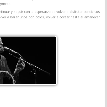
gonista.
ontinuar y seguir con la esperanza de volver a disfrutar conciertos
lver a bailar unos con otros, volver a corear hasta el amanecer