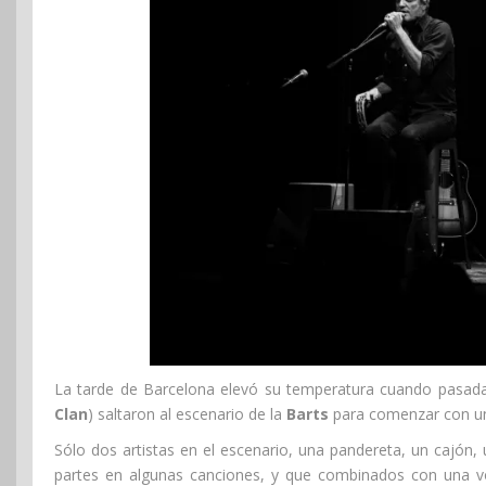
La tarde de Barcelona elevó su temperatura cuando pasada
Clan
) saltaron al escenario de la
Barts
para comenzar con un 
Sólo dos artistas en el escenario, una pandereta, un cajón,
partes en algunas canciones, y que combinados con una voz