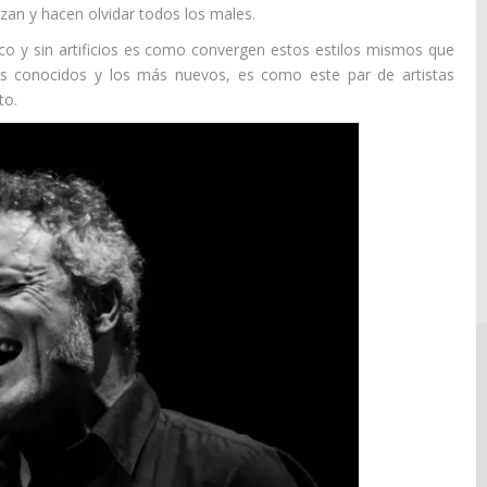
izan y hacen olvidar todos los males.
ico y sin artificios es como convergen estos estilos mismos que
s conocidos y los más nuevos, es como este par de artistas
to.