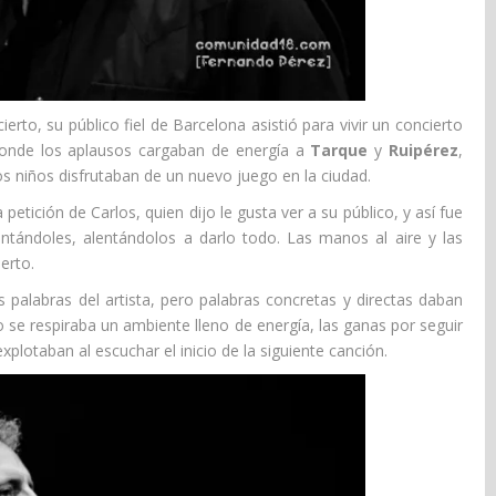
erto, su público fiel de Barcelona asistió para vivir un concierto
donde los aplausos cargaban de energía a
Tarque
y
Ruipérez
,
 niños disfrutaban de un nuevo juego en la ciudad.
petición de Carlos, quien dijo le gusta ver a su público, y así fue
tándoles, alentándolos a darlo todo. Las manos al aire y las
erto.
s palabras del artista, pero palabras concretas y directas daban
 se respiraba un ambiente lleno de energía, las ganas por seguir
lotaban al escuchar el inicio de la siguiente canción.