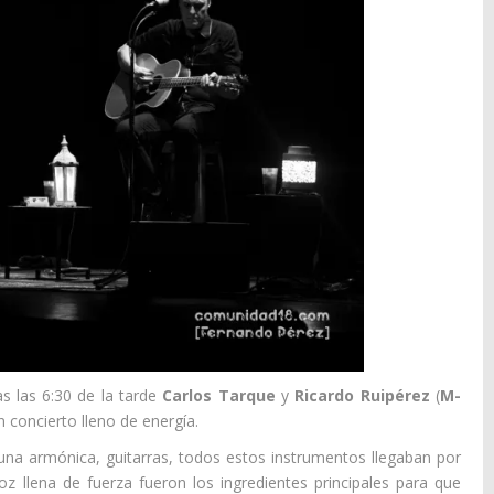
s las 6:30 de la tarde
Carlos Tarque
y
Ricardo Ruipérez
(
M-
concierto lleno de energía.
 una armónica, guitarras, todos estos instrumentos llegaban por
 llena de fuerza fueron los ingredientes principales para que