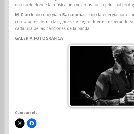
una tarde donde la música una vez más fue la principal prota
M-Clan
le dio energía a
Barcelona
, le dio la energía para c
como antes, le dio las ganas de seguir fuertes esperando vo
cada una de las canciones de la banda.
GALERÍA FOTOGRÁFICA
Compártelo: