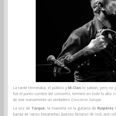
La tarde terminaba, el público y
M-Clan
lo sabían, pero no po
fue el punto cumbre del concierto, terminó en todo lo alto c
de vivir nuevamente un verdadero
Concierto Salvaje
.
La voz de
Tarque
, la maestría en la guitarra de
Ruipérez
l
banda de varios integrantes quienes llenaron de rock and roll