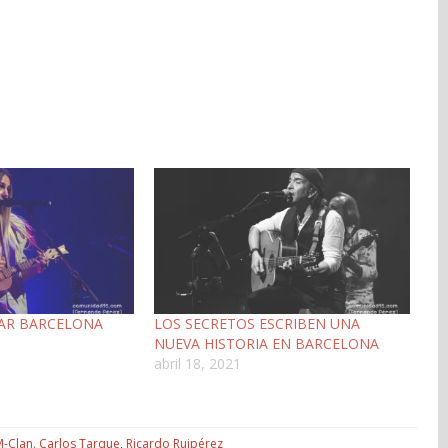
LAR BARCELONA
LOS SECRETOS ESCRIBEN UNA
NUEVA HISTORIA EN BARCELONA
abril 18, 2021
-Clan. Carlos Tarque
,
Ricardo Ruipérez