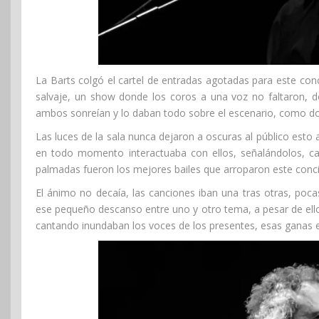
La Barts colgó el cartel de entradas agotadas para este conci
salvaje, un show donde los coros a una voz no faltaron, 
ambos sonreían y lo daban todo sobre el escenario, como dos
Las luces de la sala nunca dejaron a oscuras al público esto a 
en todo momento interactuaba con ellos, señalándolos, can
palmadas fueron los mejores bailes que arroparon este conci
El ánimo no decaía, las canciones iban una tras otras, poca
ese pequeño descanso entre uno y otro tema, a pesar de ello
cantando inundaban los voces de los presentes, esas ganas exp