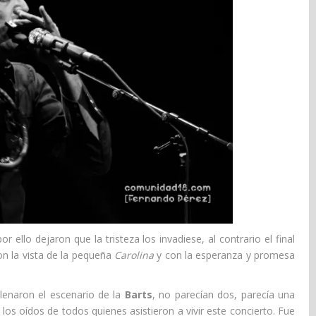
r ello dejaron que la tristeza los invadiese, al contrario el final
on la vista de la pequeña
Carolina
y con la esperanza y promesa
lenaron el escenario de la
Barts
, no parecían dos, parecía una
 los oídos de todos quienes asistieron a vivir este concierto. Fue