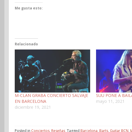
Me gusta esto:
Relacionado
M-CLAN GRABA CONCIERTO SALVAJE
SUU PONE A BAI
EN BARCELONA
mayo 11, 2021
diciembre 19, 2021
Posted in
Conciertos
,
Reseñas
Tagged
Barcelona
,
Barts
,
Guitar BCN
,
M