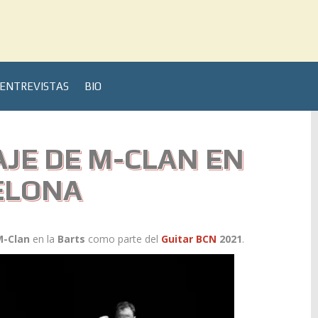
ENTREVISTAS
BIO
JE DE M-CLAN EN
ELONA
M-Clan
en la
Barts
como parte del
Guitar BCN
2021
.