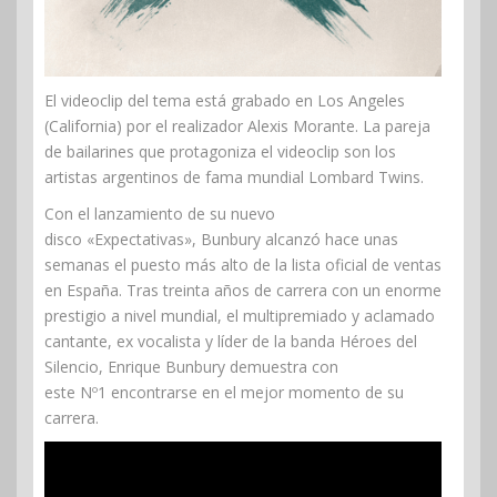
El videoclip del tema está grabado en Los Angeles
(California) por el realizador Alexis Morante. La pareja
de bailarines que protagoniza el videoclip son los
artistas argentinos de fama mundial Lombard Twins.
Con el lanzamiento de su nuevo
disco «Expectativas», Bunbury
alcanzó hace unas
semanas el puesto más alto de la lista oficial de ventas
en España. Tras treinta años de carrera con un enorme
prestigio a nivel mundial, el multipremiado y aclamado
cantante, ex vocalista y líder de la banda Héroes del
Silencio, Enrique Bunbury demuestra con
este Nº1 encontrarse en el mejor momento de su
carrera.