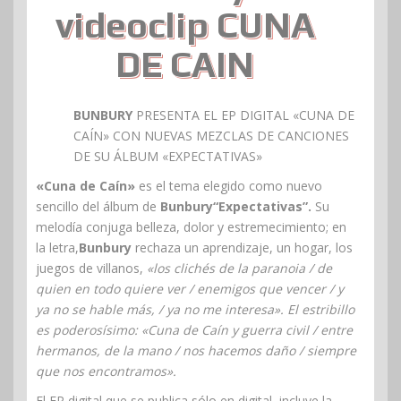
videoclip CUNA
DE CAIN
BUNBURY
PRESENTA EL EP DIGITAL «CUNA DE
CAÍN» CON NUEVAS MEZCLAS DE CANCIONES
DE SU ÁLBUM «EXPECTATIVAS»
«Cuna de Caín»
es el tema elegido como nuevo
sencillo del álbum de
Bunbury
“Expectativas”.
Su
melodía conjuga belleza, dolor y estremecimiento; en
la letra,
Bunbury
rechaza un aprendizaje, un hogar, los
juegos de villanos,
«los clichés de la paranoia / de
quien en todo quiere ver / enemigos que vencer / y
ya no se hable más, / ya no me interesa». El estribillo
es poderosísimo: «Cuna de Caín y guerra civil / entre
hermanos, de la mano / nos hacemos daño / siempre
que nos encontramos».
El EP digital que se publica sólo en digital, incluye la