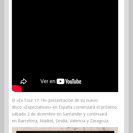
El «Ex.Tour 17-18» presentación de su nuevo
disco «Expectativas» en España comenzará el próximo
sábado 2 de diciembre en Santander y continuará
en Barcelona, Madrid, Sevilla, Valencia y Zaragoza.