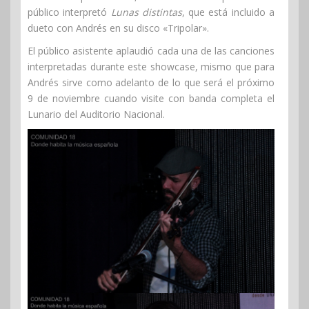
público interpretó
Lunas distintas
, que está incluido a
dueto con Andrés en su disco «Tripolar».
El público asistente aplaudió cada una de las canciones
interpretadas durante este showcase, mismo que para
Andrés sirve como adelanto de lo que será el próximo
9 de noviembre cuando visite con banda completa el
Lunario del Auditorio Nacional.