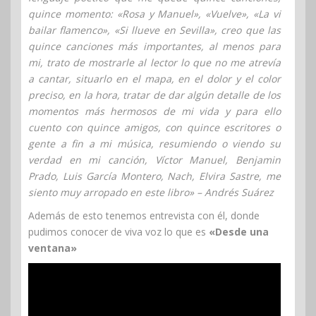
quince momento: «Rosa y Manuel», «Vuelve», «La vi
bailar flamenco», «Si llueve en Sevilla», creo que las
quince canciones más importantes, al menos para
mi, trato de mostrarle al lector lo que no me atrevía
a cantar, situarlo en el mapa, en el dolor y el color
preciso, en la hora, tratar de dar algún detalle de los
momentos más hermosos de mi vida y para ello
cuento con quince amigos, con quince escritores o
gente a fin a mi música, resumiendo o viendo su
verdad en mi canción, Víctor Manuel, Benjamin
Prado, Luis García Montero, Nach, Elvira Sastre, me
siento muy arropado en este libro» – Andrés Suárez
Además de esto tenemos entrevista con él, donde
pudimos conocer de viva voz lo que es
«Desde una
ventana»