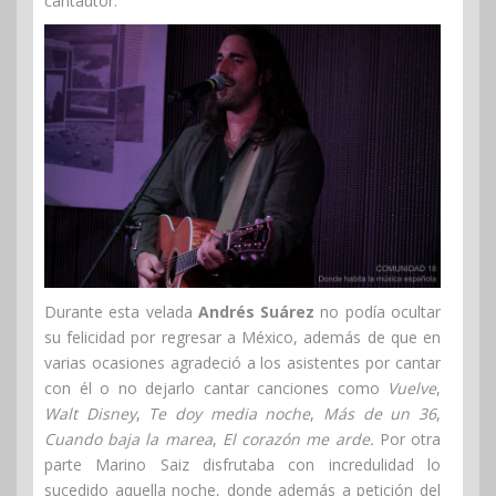
cantautor.
Durante esta velada
Andrés Suárez
no podía ocultar
su felicidad por regresar a México, además de que en
varias ocasiones agradeció a los asistentes por cantar
con él o no dejarlo cantar canciones como
Vuelve
,
Walt Disney
,
Te doy media noche
,
Más de un 36
,
Cuando baja la marea
,
El corazón me arde.
Por otra
parte Marino Saiz disfrutaba con incredulidad lo
sucedido aquella noche, donde además a petición del