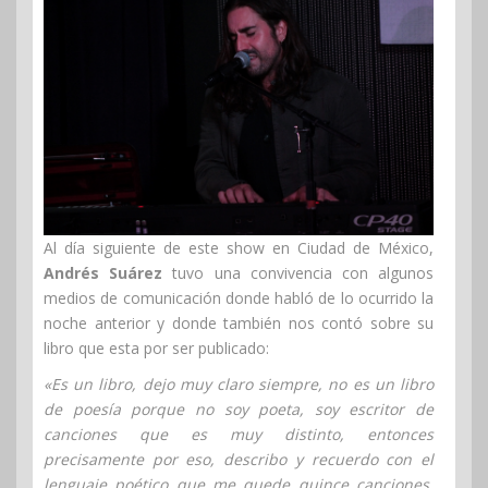
Al día siguiente de este show en Ciudad de México,
Andrés Suárez
tuvo una convivencia con algunos
medios de comunicación donde habló de lo ocurrido la
noche anterior y donde también nos contó sobre su
libro que esta por ser publicado:
«Es un libro, dejo muy claro siempre, no es un libro
de poesía porque no soy poeta, soy escritor de
canciones que es muy distinto, entonces
precisamente por eso, describo y recuerdo con el
lenguaje poético que me quede quince canciones,