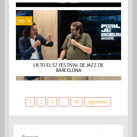
Sep 16
LISTO EL 57 FESTIVAL DE JAZZ DE
BARCELONA
Paginación
1
2
3
…
38
Siguientes
de
entradas
Buscar: