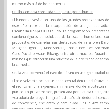
mucho más allá de los conciertos.
Cruïlla Comèdia consolida su apuesta por el humor
El humor volverá a ser uno de los grandes protagonistas del
este año crece con la incorporación de una jornada adicio
Escenario Bonpreu Estallido
. La programación, presentada 
combina figuras consolidadas de la escena humorística c
propuestas de comedia más destacadas del verano en Barcel
Morgade, Ignatius, Marc Sarrats, Charlie Pee, Oye Sherman,
Carlo Padial o Asaari Bibang, entre otros muchos. Durante 
minutos que ofrecerán una muestra de la diversidad de forma
la comedia.
Cruïla Arts convertirá el Parc del Fòrum en una gran ciudad 
El arte volverá a ocupar un papel central dentro del festival
el recinto en una experiencia inmersiva donde arquitectura, 
público. La programación, presentada por Claudia Costa, dir
*curadoria del proyecto, girará este año alrededor del conce
de convivencia, encuentro y comunidad. Cruïlla Arts tam
convocatoria impulsada conjuntamente con Yamaha, que