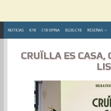
NOTICIAS
K18
C18 OPINA
BLOG C18
RESEÑAS
CRUÏLLA ES CASA, 
LI