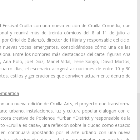
 Festival Cruïlla con una nueva edición de Cruïlla Comèdia, que
nal y reunirá más de treinta cómicos del 8 al 11 de julio al
por Oriol de Balanzó, director de Hilària y responsable del ciclo,
on nuevas voces emergentes, consolidándose cómo una de las
ona. Entre los nombres más destacados del cartel figuran Ana
 Ana Polo, Joel Díaz, Manel Vidal, Irene Sango, David Martos,
cuatro días, el escenario acogerá actuaciones de entre 10 y 30
tos, estilos y generaciones que conviven actualmente dentro de
compartida
 con una nueva edición de Cruïlla Arts, el proyecto que transforma
arte urbano, instalaciones, luz y cultura popular dialogan con el
ectora creativa de Poblenou *Urban *District y responsable de la
pto «Cruïlla és casa», una reflexión sobre la ciudad como espacio
bién continuará apostando por el arte urbano con una nueva
 ha seleccionado doce artistas emergentes encargados de