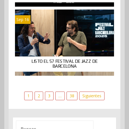
Sep 16
LISTO EL 57 FESTIVAL DE JAZZ DE
BARCELONA
Paginación
1
2
3
…
38
Siguientes
de
entradas
Buscar: