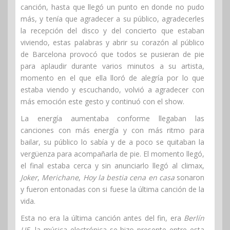
canción, hasta que llegó un punto en donde no pudo
más, y tenía que agradecer a su público, agradecerles
la recepción del disco y del concierto que estaban
viviendo, estas palabras y abrir su corazón al público
de Barcelona provocó que todos se pusieran de pie
para aplaudir durante varios minutos a su artista,
momento en el que ella lloró de alegría por lo que
estaba viendo y escuchando, volvió a agradecer con
más emoción este gesto y continuó con el show.
La energía aumentaba conforme llegaban las
canciones con más energía y con más ritmo para
bailar, su público lo sabía y de a poco se quitaban la
vergüenza para acompañarla de pie. El momento llegó,
el final estaba cerca y sin anunciarlo llegó al climax,
Joker
,
Merichane
,
Hoy la bestia cena en casa
sonaron
y fueron entonadas con si fuese la última canción de la
vida.
Esta no era la última canción antes del fin, era
Berlín
U5
, la música electrónica se hizo presente entre esta