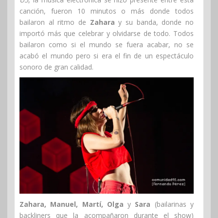
canción, fueron 10 minutos o más donde todos
bailaron al ritmo de
Zahara
y su banda, donde no
importó más que celebrar y olvidarse de todo. Todos
bailaron como si el mundo se fuera acabar, no se
acabó el mundo pero si era el fin de un espectáculo
sonoro de gran calidad.
Zahara, Manuel, Martí, Olga
y
Sara
(bailarinas y
backliners que la acompañaron durante el show)