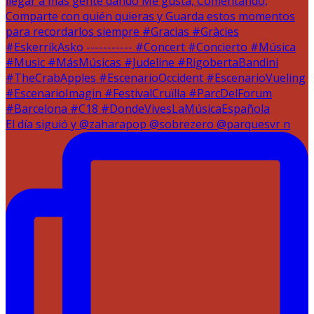
El día siguió y @zaharapop @sobrezero @parquesvr n