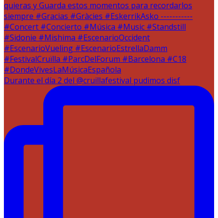
Durante el día 2 del @cruillafestival pudimos disf