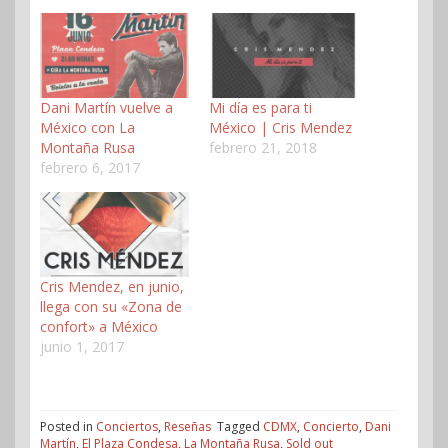
Dani Martín vuelve a
Mi día es para ti
México con La
México | Cris Mendez
Montaña Rusa
febrero 21, 2018
febrero 6, 2017
Cris Mendez, en junio,
llega con su «Zona de
confort» a México
junio 1, 2017
Posted in
Conciertos
,
Reseñas
Tagged
CDMX
,
Concierto
,
Dani
Martín
,
El Plaza Condesa
,
La Montaña Rusa
,
Sold out