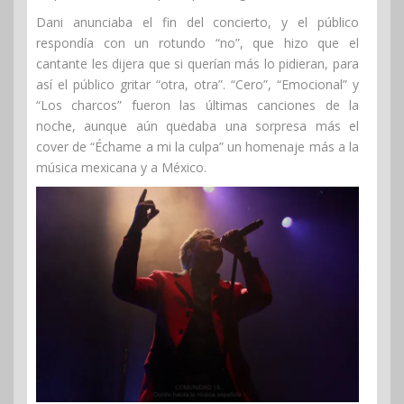
Dani anunciaba el fin del concierto, y el público
respondía con un rotundo “no”, que hizo que el
cantante les dijera que si querían más lo pidieran, para
así el público gritar “otra, otra”. “Cero”, “Emocional” y
“Los charcos” fueron las últimas canciones de la
noche, aunque aún quedaba una sorpresa más el
cover de “Échame a mi la culpa” un homenaje más a la
música mexicana y a México.