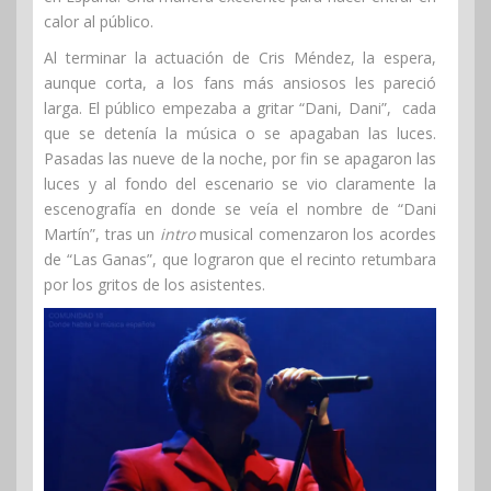
calor al público.
Al terminar la actuación de Cris Méndez, la espera,
aunque corta, a los fans más ansiosos les pareció
larga. El público empezaba a gritar “Dani, Dani”, cada
que se detenía la música o se apagaban las luces.
Pasadas las nueve de la noche, por fin se apagaron las
luces y al fondo del escenario se vio claramente la
escenografía en donde se veía el nombre de “Dani
Martín”, tras un
intro
musical comenzaron los acordes
de “Las Ganas”, que lograron que el recinto retumbara
por los gritos de los asistentes.