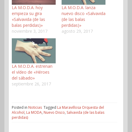
LA M.O.D.A. hoy
LA M.O.D.A. lanza
empieza su gira
nuevo disco «Salvavida
«Salvavida (de las
(de las balas
balas perdidas)»
perdidas)»
noviembre 3, 2017
agosto 29, 2017
LA M.O.D.A. estrenan
el vídeo de «Héroes
del sábado»
septiembre 26, 2017
Posted in
Noticias
Tagged
La Maravillosa Orquesta del
Alcohol
,
La MODA
,
Nuevo Disco
,
Salvavida (de las balas
perdidas)