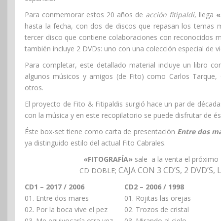
Para conmemorar estos 20 años de
acción fitipaldi
, llega
«
hasta la fecha, con dos de discos que repasan los temas más
tercer disco que contiene colaboraciones con reconocidos m
también incluye 2 DVDs: uno con una colección especial de vid
Para completar, este detallado material incluye un libro c
algunos músicos y amigos (de Fito) como Carlos Tarque, 
otros.
El proyecto de Fito & Fitipaldis surgió hace un par de déca
con la música y en este recopilatorio se puede disfrutar de éste
Éste box-set tiene como carta de presentación
Entre dos m
ya distinguido estilo del actual Fito Cabrales.
«FITOGRAFÍA»
sale a la venta el próximo
CAJA CON 3 CD’S, 2 DVD’S,
CD DOBLE;
CD1 – 2017 / 2006
CD2 – 2006 / 1998
01. Entre dos mares
01. Rojitas las orejas
02. Por la boca vive el pez
02. Trozos de cristal
03. Me equivocaría otra vez
03. Mirando al cielo