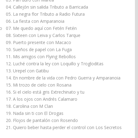
04. Callejón sin salida Tributo a Barricada
05. La negra flor Tributo a Radio Futura
06. La fiesta con Amparanoia
go
07. Me quedo aquí con Fetén Fetén
08. Sixteen con Leiva y Carlos Tarque
09. Puerto presente con Macaco
10. Sueños de papel con La Fuga
11. Mis amigos con Flying Rebollos
12. Luché contra la ley con Loquillo y Trogloditas
13. Urepel con Gatibu
14. En nombre de la vida con Pedro Guerra y Amparanoia
15. Mi trozo de cielo con Rosana
16. Si el cielo está gris Extrechinato y tu
17. A los ojos con Andrés Calamaro
18. Carolina con M Clan
19. Nada sin ti con El Drogas
20. Flojos de pantalón con Rosendo
21. Quiero beber hasta perder el control con Los Secretos