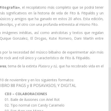
Fitografía»
, el recopilatorio más completo que se podrá tener
 significativos en la historia de vida de Fito & Fitipaldis y un
úsicos y amigos que ha ganado en estos 20 años. Esta edición,
eoclips, y el otro con una profunda entrevista al mismo Fito.
on imágenes inéditas, así como anécdotas y textos que regalan
Quique Gonzalez, El Drogas, Kutxi Romero, Dani Martín entre
das por la necesidad del músico bilbaíno de experimentar aún más
 rock and roll único y característico de Fito & Fitipaldis.
ares
, tema de la extinta
Platero y tú,
que ha recobrado vida en el
 10 de noviembre y en los siguientes formatos:
LIBRO 88 PAGS y 8 POSAVASOS;
Y DIGITAL
CD3 – COLABORACIONES
01. Baile de ilusiones con Ariel Rot
02. Tipo normal con Candy Caramelo
03. Pan duro con Marea