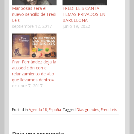
Mariposas será el
FREDI LEIS CANTA
nuevo sencillo de Fredi
TEMAS PRIVADOS EN
Leis
BARCELONA
septiembre 12, 2017
junio 19, 2022
Fran Fernández deja la
autoedición con el
relanzamiento de «Lo
que llevamos dentro»
octubre 7, 2017
Posted in
Agenda 18
,
España
Tagged
Días grandes
,
Fredi Leis
Deja una respuesta